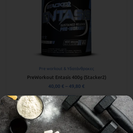
Pre workout & Υδατάνθρακες
PreWorkout Entasis 400g (Stacker2)
40,00
€
–
49,80
€
Επιλογή