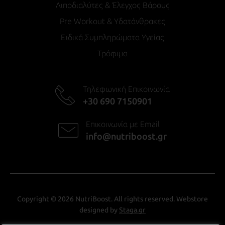
Λιποδιαλύτες & Έλεγχος Βάρους
Pre Workout & Υδατάνθρακες
Ειδικά Συμπληρώματα Υγείας
Τρόφιμα
Τηλεφωνική Επικοινωνία
+30 690 7150901
Επικοινωνία με Email
info@nutriboost.gr
Copyright © 2026 NutriBoost. All rights reserved. Webstore
designed by
Staga.gr