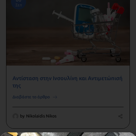
Σεπ
Αντίσταση στην Ινσουλίνη και Αντιμετώπισή
της
Διαβάστε το άρθρο
by
Nikolaidis Nikos