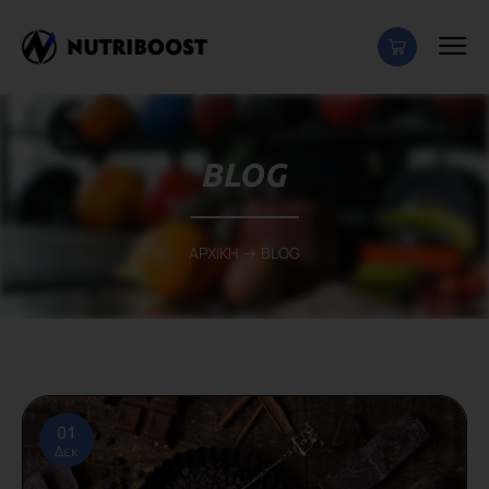
BLOG
ΑΡΧΙΚΗ
-> BLOG
01
Δεκ