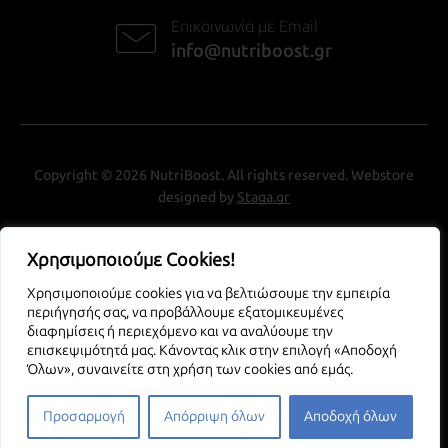
Επικοινωνία με Email
info@nutriboost.gr
Copyright © 2026 NutriBoost. All rights reserved. Webstore
designed by
Staga.gr
Χρησιμοποιούμε Cookies!
Χρησιμοποιούμε cookies για να βελτιώσουμε την εμπειρία
περιήγησής σας, να προβάλλουμε εξατομικευμένες
διαφημίσεις ή περιεχόμενο και να αναλύουμε την
επισκεψιμότητά μας. Κάνοντας κλικ στην επιλογή «Αποδοχή
Όλων», συναινείτε στη χρήση των cookies από εμάς.
Προσαρμογή
Απόρριψη όλων
Αποδοχή όλων
Open 