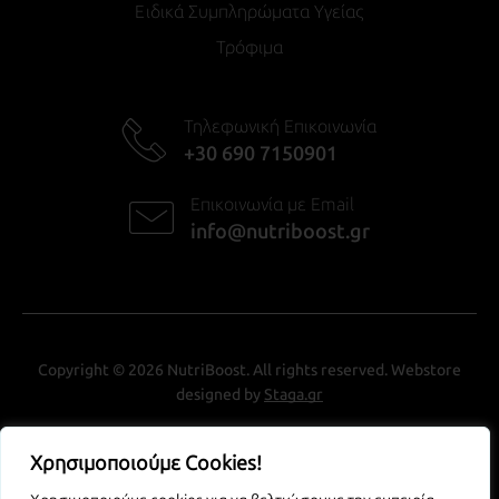
Ειδικά Συμπληρώματα Υγείας
Τρόφιμα
Τηλεφωνική Επικοινωνία
+30 690 7150901
Επικοινωνία με Email
info@nutriboost.gr
Copyright © 2026 NutriBoost. All rights reserved. Webstore
designed by
Staga.gr
Χρησιμοποιούμε Cookies!