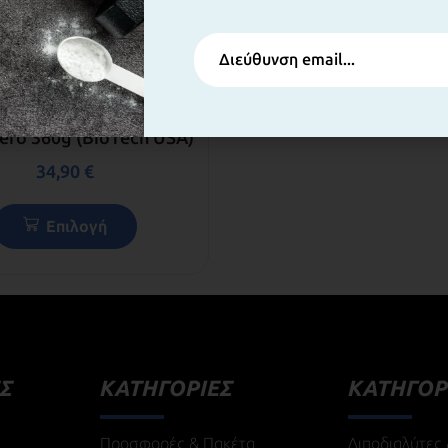
ινοξέα & Ηλεκτρολύτες
ero 360g (BioTech USA)
34,90
€
Επιλογή
Σ
ΚΑΤΗΓΟΡΙΕΣ
ΚΑΤΗΓΟΡ
Προσφορές & Πακέτα
Λιποδιαλύτες