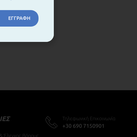
ΕΓΓΡΑΦΗ
ΙΕΣ
Τηλεφωνική Επικοινωνία
+30 690 7150901
 & Έλεγχος Βάρους