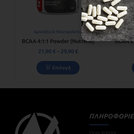
Αμινοξέα & Ηλεκτρολύτες
Αμ
BCAA 4:1:1 Powder (Nutrend)
BCAA Z
21,90
€
–
29,90
€
Επιλογή
ΠΛΗΡΟΦΟΡΙΕ
Όροι Χρήσης